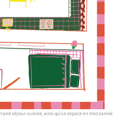
grand séjour-cuisine, ainsi qu’un espace en mezzanine