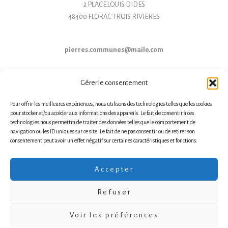
2 PLACE LOUIS DIDES
48400 FLORAC TROIS RIVIERES
pierres.communes@mailo.com
Gérer le consentement
Pour offrir les meilleures expériences, nous utilisons des technologies telles que les cookies
pour stocker et/ou accéder aux informations des appareils. Le fait de consentir à ces
technologies nous permettra de traiter des données telles que le comportement de
navigation ou les ID uniques sur ce site. Le fait de ne pas consentir ou de retirer son
consentement peut avoir un effet négatif sur certaines caractéristiques et fonctions.
mentions légales
|
politiques de confidentialité
Accepter
Refuser
Tous droits réservés à Pierres Communes | 2025 | Conception et développement :
Voir les préférences
AFA-Multimedia
- agence de communication créative